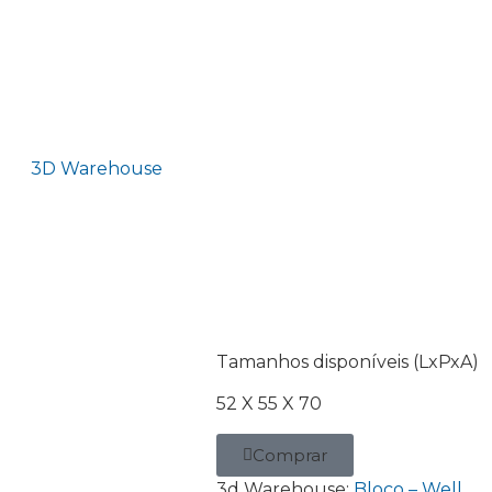
3D Warehouse
Tamanhos disponíveis (LxPxA)
52 X 55 X 70
Comprar
3d Warehouse:
Bloco – Well