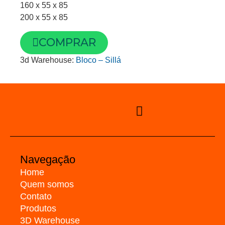
160 x 55 x 85
200 x 55 x 85
COMPRAR
3d Warehouse:
Bloco – Sillá
Navegação
Home
Quem somos
Contato
Produtos
3D Warehouse