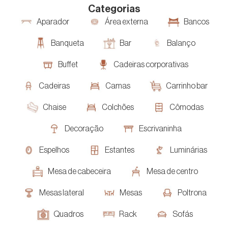
Categorias
Aparador
Área externa
Bancos
Banqueta
Bar
Balanço
Buffet
Cadeiras corporativas
Cadeiras
Camas
Carrinho bar
Chaise
Colchões
Cômodas
Decoração
Escrivaninha
Espelhos
Estantes
Luminárias
Mesa de cabeceira
Mesa de centro
Mesas lateral
Mesas
Poltrona
Quadros
Rack
Sofás