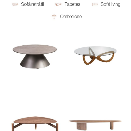
Sofá retrátil
Tapetes
Sofá living
Ombrelone